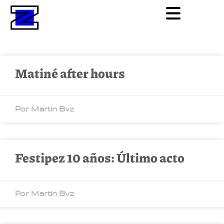
Matiné after hours
Por Martin Bvz
Festipez 10 años: Último acto
Por Martin Bvz