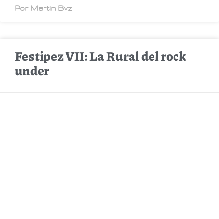
Por Martin Bvz
Festipez VII: La Rural del rock
under
Por Martin Bvz
Gran Martell en Niceto y con
disco nuevo
Por Martin Bvz