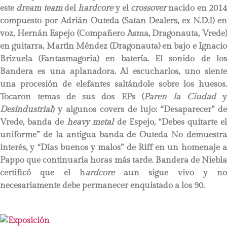
este
dream team
del
hardcore
y el
crossover
nacido en 201
compuesto por Adrián Outeda (Satan Dealers, ex N.D.I) en
voz, Hernán Espejo (Compañero Asma, Dragonauta, Vrede)
en guitarra, Martín Méndez (Dragonauta) en bajo e Ignacio
Brizuela (Fantasmagoria) en batería. El sonido de los
Bandera es una aplanadora. Al escucharlos, uno siente
una procesión de elefantes saltándole sobre los huesos.
Tocaron temas de sus dos EPs (
Paren la Ciudad
Desindustrial
) y algunos covers de lujo: “Desaparecer” de
Vrede, banda de
heavy metal
de Espejo, “Debes quitarte e
uniforme” de la antigua banda de Outeda No demuestra
interés, y “Días buenos y malos” de Riff en un homenaje a
Pappo que continuaría horas más tarde. Bandera de Niebla
certificó que el h
ardcore
aun sigue vivo y no
necesariamente debe permanecer enquistado a los 90.