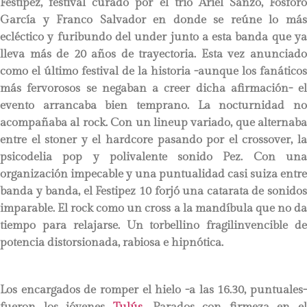
Festipez, festival curado por el trío Ariel Sanzo, Fósforo
García y Franco Salvador en donde se reúne lo más
ecléctico y furibundo del under junto a esta banda que ya
lleva más de 20 años de trayectoria. Esta vez anunciado
como el último festival de la historia -aunque los fanáticos
más fervorosos se negaban a creer dicha afirmación- el
evento arrancaba bien temprano. La nocturnidad no
acompañaba al rock. Con un lineup variado, que alternaba
entre el stoner y el hardcore pasando por el crossover, la
psicodelia pop y polivalente sonido Pez. Con una
organización impecable y una puntualidad casi suiza entre
banda y banda, el Festipez 10 forjó una catarata de sonidos
imparable. El rock como un cross a la mandíbula que no da
tiempo para relajarse. Un torbellino fragilinvencible de
potencia distorsionada, rabiosa e hipnótica.
Los encargados de romper el hielo -a las 16.30, puntuales-
fueron los jóvenes
Tulús
. Parados con firmeza en el