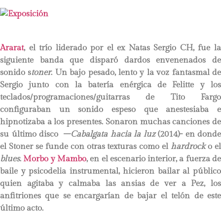
Ararat
, el trío liderado por el ex Natas Sergio CH, fue la
siguiente banda que disparó dardos envenenados de
sonido s
toner
. Un bajo pesado, lento y la voz fantasmal d
Sergio junto con la batería enérgica de Felitte y los
teclados/programaciones/guitarras de Tito Fargo
configuraban un sonido espeso que anestesiaba e
hipnotizaba a los presentes. Sonaron muchas canciones de
su último disco –
Cabalgata hacia la luz
(2014)- en donde
el Stoner se funde con otras texturas como el
hardrock
o e
blues
.
Morbo y Mambo
, en el escenario interior, a fuerza d
baile y psicodelia instrumental, hicieron bailar al público
quien agitaba y calmaba las ansias de ver a Pez, los
anfitriones que se encargarían de bajar el telón de este
último acto.