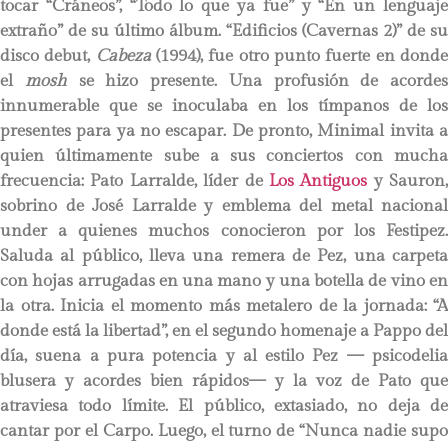
tocar “Cráneos”, “Todo lo que ya fue” y “En un lenguaje
extraño” de su último álbum. “Edificios (Cavernas 2)” de su
disco debut,
Cabeza
(1994), fue otro punto fuerte en dond
el
mosh
se hizo presente. Una profusión de acordes
innumerable que se inoculaba en los tímpanos de los
presentes para ya no escapar. De pronto, Minimal invita a
quien últimamente sube a sus conciertos con mucha
frecuencia: Pato Larralde, líder de
Los Antiguos
y Sauron,
sobrino de José Larralde y emblema del metal nacional
under a quienes muchos conocieron por los Festipez.
Saluda al público, lleva una remera de Pez, una carpeta
con hojas arrugadas en una mano y una botella de vino en
la otra. Inicia el momento más metalero de la jornada: “A
donde está la libertad”, en el segundo homenaje a Pappo del
día, suena a pura potencia y al estilo Pez — psicodelia
blusera y acordes bien rápidos— y la voz de Pato que
atraviesa todo límite. El público, extasiado, no deja de
cantar por el Carpo. Luego, el turno de “Nunca nadie supo