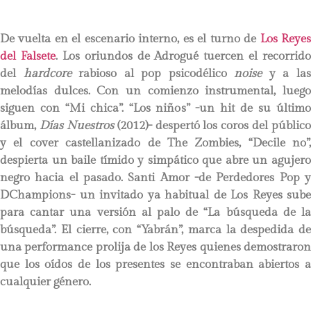
De vuelta en el escenario interno, es el turno de
Los Reye
del Falsete
. Los oriundos de Adrogué tuercen el recorrido
del
hardcore
rabioso al pop psicodélico
noise
y a la
melodías dulces. Con un comienzo instrumental, luego
siguen con “Mi chica”. “Los niños” -un hit de su último
álbum,
Días Nuestros
(2012)- despertó los coros del público
y el cover castellanizado de The Zombies, “Decile no”,
despierta un baile tímido y simpático que abre un agujero
negro hacia el pasado. Santi Amor -de Perdedores Pop y
DChampions- un invitado ya habitual de Los Reyes sube
para cantar una versión al palo de “La búsqueda de la
búsqueda”. El cierre, con “Yabrán”, marca la despedida de
una performance prolija de los Reyes quienes demostraron
que los oídos de los presentes se encontraban abiertos a
cualquier género.