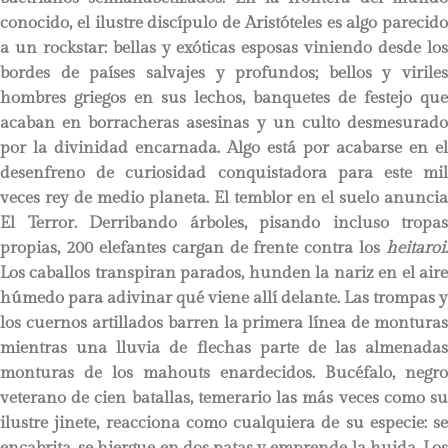
conocido, el ilustre discípulo de Aristóteles es algo parecido
a un rockstar: bellas y exóticas esposas viniendo desde los
bordes de países salvajes y profundos; bellos y viriles
hombres griegos en sus lechos, banquetes de festejo que
acaban en borracheras asesinas y un culto desmesurado
por la divinidad encarnada. Algo está por acabarse en el
desenfreno de curiosidad conquistadora para este mil
veces rey de medio planeta. El temblor en el suelo anuncia
El Terror. Derribando árboles, pisando incluso tropas
propias, 200 elefantes cargan de frente contra los
heitaroi
.
Los caballos transpiran parados, hunden la nariz en el aire
húmedo para adivinar qué viene allí delante. Las trompas y
los cuernos artillados barren la primera línea de monturas
mientras una lluvia de flechas parte de las almenadas
monturas de los mahouts enardecidos. Bucéfalo, negro
veterano de cien batallas, temerario las más veces como su
ilustre jinete, reacciona como cualquiera de su especie: se
encabrita, se hiergue en dos patas y emprende la huida. Los