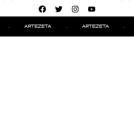
El placer de las noches
felices
.
ARTEZETA
.
ARTEZETA
.
Por Martin Bvz
Fiebre de Sábado por la
noche
Por Martin Bvz
No more posts to show