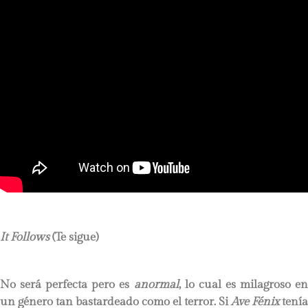
It Follows
(Te si
gue
)
No será perfecta pero es
anormal
, lo cual es milagroso en
un género tan bastardeado como el terror. Si
Ave Fénix
tenía