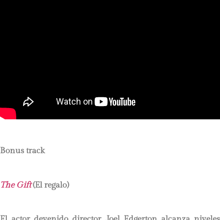
Bonus track
The Gift
(El regalo)
El actor devenido director Joel Edgerton alcanza niveles