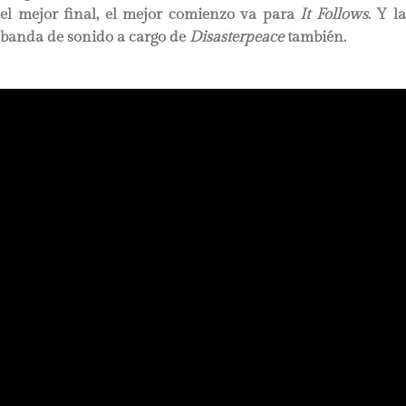
el mejor final, el mejor comienzo va para
It Follows
. Y l
banda de sonido a cargo de
Disasterpeace
también.