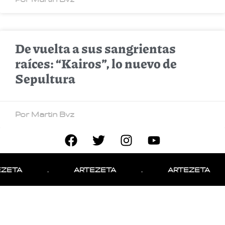
De vuelta a sus sangrientas
raíces: “Kairos”, lo nuevo de
Sepultura
Por Martin Bvz
ZETA
.
ARTEZETA
.
ARTEZETA