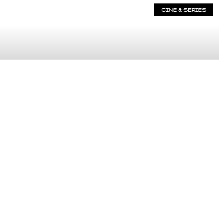
CINE & SERIES
Las películas destacadas de 2016
Por Martin Bvz
Series destacadas 2016