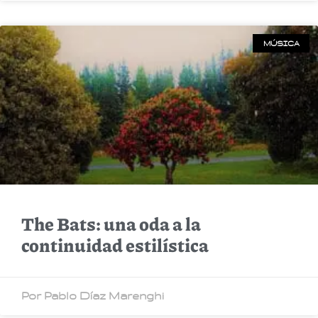
MÚSICA
The‌ ‌Bats:‌ ‌una‌ ‌oda‌ ‌a‌ ‌la‌
‌continuidad‌ ‌estilística‌ ‌
Por Pablo Díaz Marenghi