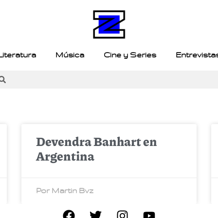
Literatura
Música
Cine y Series
Entrevista
Devendra Banhart en
Argentina
Por Martin Bvz