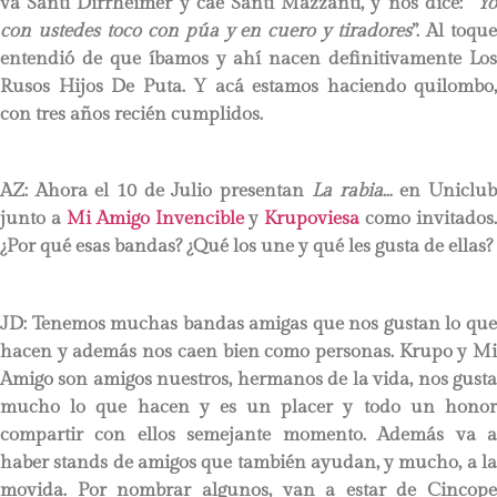
va Santi Dirrheimer y cae Santi Mazzanti, y nos dice: “
Yo
con ustedes toco con púa y en cuero y tiradores
”. Al toqu
entendió de que íbamos y ahí nacen definitivamente Los
Rusos Hijos De Puta. Y acá estamos haciendo quilombo,
con tres años recién cumplidos.
AZ: Ahora el 10 de Julio presentan
La rabia
… en Uniclu
junto a
Mi Amigo Invencible
y
Krupoviesa
como invitados.
¿Por qué esas bandas? ¿Qué los une y qué les gusta de ellas?
JD:
Tenemos muchas bandas amigas que nos gustan lo qu
hacen y además nos caen bien como personas. Krupo y Mi
Amigo son amigos nuestros, hermanos de la vida, nos gusta
mucho lo que hacen y es un placer y todo un honor
compartir con ellos semejante momento. Además va a
haber stands de amigos que también ayudan, y mucho, a la
movida. Por nombrar algunos, van a estar de Cincope