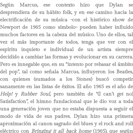
Según Marcus, ese contexto hizo que Dylan se
desprendiera de su hábito folk, y en ese camino hacia la
electrificación de su música -con el histórico show de
Newport de 1965 como símbolo- pueden haber influido
muchos factores en la cabeza del músico. Uno de ellos, tal
vez el más importante de todos, tenga que ver con el
espíritu inquieto e individual de un artista siempre
decidido a cambiar las formas y evolucionar en su carrera.
Pero es innegable que, en su “intento por rebasar el ámbito
del pop”, tal como señala Marcus, influyeron los Beatles,
con quienes (sumados a los Stones) buscó competir
sanamente en las listas de éxitos. El año 1965 es el año de
Help!
y
Rubber Soul
, pero también de “(I can’t get no)
Satisfaction”, el himno fundacional que le dio voz a toda
una generación joven que no estaba dispuesta a seguir el
modo de vida de sus padres. Dylan hizo una primera
aproximación al canon sagrado del blues y el rock and roll
eléctrico con
Bringing it all back home
(1965), que segú