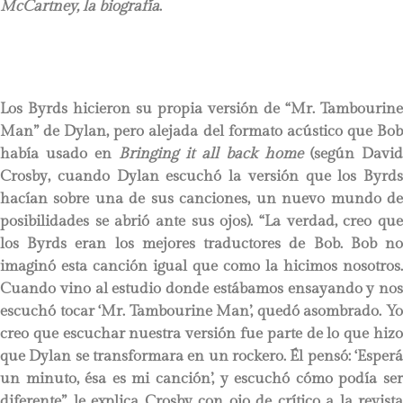
McCartney, la biografía
.
Los Byrds hicieron su propia versión de “Mr. Tambourine
Man” de Dylan, pero alejada del formato acústico que Bob
había usado en
Bringing it all back home
(según David
Crosby, cuando Dylan escuchó la versión que los Byrds
hacían sobre una de sus canciones, un nuevo mundo de
posibilidades se abrió ante sus ojos). “La verdad, creo que
los Byrds eran los mejores traductores de Bob. Bob no
imaginó esta canción igual que como la hicimos nosotros.
Cuando vino al estudio donde estábamos ensayando y nos
escuchó tocar ‘Mr. Tambourine Man’, quedó asombrado. Yo
creo que escuchar nuestra versión fue parte de lo que hizo
que Dylan se transformara en un rockero. Él pensó: ‘Esperá
un minuto, ésa es mi canción’, y escuchó cómo podía ser
diferente”, le explica Crosby con ojo de crítico a la revista