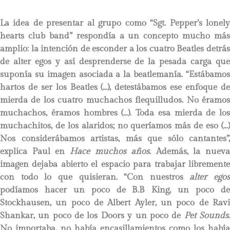
La idea de presentar al grupo como “Sgt. Pepper’s lonely
hearts club band” respondía a un concepto mucho más
amplio: la intención de esconder a los cuatro Beatles detrás
de alter egos y así desprenderse de la pesada carga que
suponía su imagen asociada a la beatlemanía. “Estábamos
hartos de ser los Beatles (…), detestábamos ese enfoque de
mierda de los cuatro muchachos flequilludos. No éramos
muchachos, éramos hombres (…). Toda esa mierda de los
muchachitos, de los alaridos; no queríamos más de eso (…)
Nos considerábamos artistas, más que sólo cantantes”,
explica Paul en
Hace muchos años
. Además, la nueva
imagen dejaba abierto el espacio para trabajar libremente
con todo lo que quisieran. “Con nuestros
alter egos
podíamos hacer un poco de B.B King, un poco de
Stockhausen, un poco de Albert Ayler, un poco de Ravi
Shankar, un poco de los Doors y un poco de
Pet Sounds
No importaba, no había encasillamientos como los había