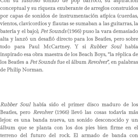
Con su lustroso sonido de pop barroco, su aspiración
conceptual y su riqueza exuberante de arreglos construidos
por capas de sonidos de instrumentación atípica (cuerdas,
vientos, clavicordios y flautas se sumaban a las guitarras, la
batería y el bajo),
Pet Sounds
(1966) puso la vara demasiad
alta y lanzó un desafió directo para los Beatles, pero sobre
todo para Paul McCartney. Y si
Rubber Soul
había
inspirado esa obra maestra de los Beach Boys, “la réplica de
los Beatles a
Pet Sounds
fue el álbum
Revolver
”, en palabra
de Philip Norman.
Rubber Soul
había sido el primer disco maduro de los
Beatles, pero
Revolver
(1966) llevó las cosas todavía más
lejos: es una banda nueva, un sonido desconocido y un
álbum que se planta con los dos pies bien firme en el
terreno del futuro del rock. El armado de banda con