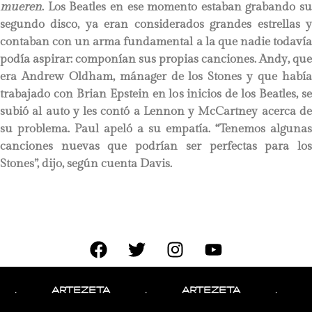
mueren
. Los Beatles en ese momento estaban grabando su
segundo disco, ya eran considerados grandes estrellas y
contaban con un arma fundamental a la que nadie todavía
podía aspirar: componían sus propias canciones. Andy, que
era Andrew Oldham, mánager de los Stones y que había
trabajado con Brian Epstein en los inicios de los Beatles, se
subió al auto y les contó a Lennon y McCartney acerca de
su problema. Paul apeló a su empatía. “Tenemos algunas
canciones nuevas que podrían ser perfectas para los
Stones”, dijo, según cuenta Davis.
Enseguida pusieron como destino el Studio 51 en la zona
del Soho, donde los Stones estaban ensayando. Llegaron,
bajaron las escaleras y le dijeron a Mick Jagger que tenían
ARTEZETA
.
ARTEZETA
.
ARTEZ
una canción para ellos. “Lennon y McCartney agarraron