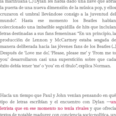
la marihuana (…) Dylan les había dado una llave que abría
la puerta de una nueva dimensión de la música pop, y ellos
cruzaron el umbral llevándose consigo a la juventud del
mundo”. Hasta ese momento los Beatles habían
coleccionado una imbatible seguidilla de hits que incluían
letras destinadas a sus fans femeninas: “En un principio, la
producción de Lennon y McCartney estaba sesgada de
manera deliberada hacia las jóvenes fans de los Beatles (…)
Después de ‘Love me do’, ‘Please, please me’ y ‘From me to
you’ desarrollaron casi una superstición sobre que cada
éxito debía tener ‘me’ o ‘you’ en el título”, explica Norman.
Hacía un tiempo que Paul y John venían pensando en qué
tipo de letras escribían y el encuentro con Dylan –
un
letrista que en ese momento no tenía rivales
y que ofrecí
textos de notable madurez con conciencia socio-política, un