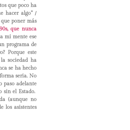
ntos que poco ha
e hacer algo” /
ay que poner más
 90s, que nunca
 a mi mente ese
 un programa de
ro? Porque este
 la sociedad ha
nca se ha hecho
 forma seria. No
io paso adelante
 sin el Estado.
da (aunque no
e los asistentes