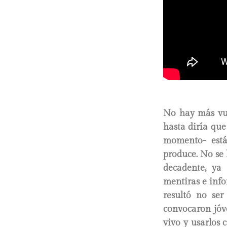
No hay más vuel
hasta diría qu
momento- están
produce. No se 
decadente, ya
mentiras e info
resultó no ser
convocaron jóv
vivo y usarlos 