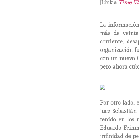
[Link a
Time Wa
La información
más de veinte
corriente, des
organización f
con un nuevo C
pero ahora cub
Por otro lado, 
juez Sebastián 
tenido en los 
Eduardo Feinma
infinidad de p