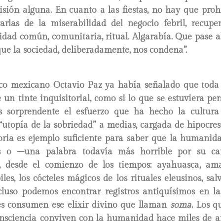
isión alguna. En cuanto a las fiestas, no hay que proh
berarlas de la miserabilidad del negocio febril, recup
cidad común, comunitaria, ritual. Algarabía. Que pase a
que la sociedad, deliberadamente, nos condena”.
tico mexicano Octavio Paz ya había señalado que toda
e un tinte inquisitorial, como si lo que se estuviera pe
s sorprendente el esfuerzo que ha hecho la cultura
“utopía de la sobriedad” a medias, cargada de hipocre
storia es ejemplo suficiente para saber que la humanid
s o –una palabra todavía más horrible por su car
s, desde el comienzo de los tiempos: ayahuasca, am
iles, los cócteles mágicos de los rituales eleusinos, sa
luso podemos encontrar registros antiquísimos en la
es consumen ese elixir divino que llaman
soma
. Los q
consciencia conviven con la humanidad hace miles de añ