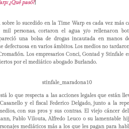
rp: ¿Qué pasó?
]
 sobre lo sucedido en la Time Warp es cada vez más ca
 mil personas, cortaron el agua y/o rellenaron bot
apareció una bolsa de drogas incautada en manos de
ue defectuosa en varios ámbitos. Los medios no tardaro
romañón. Los empresarios Conci, Gontad y Stinfale es
iertos por el mediático abogado Burlando.
está lo que respecta a las acciones legales que están ll
Casanello y el fiscal Federico Delgado, junto a la re
medios, con sus pros y sus contras. El viejo cáncer de
nn, Pablo Vilouta, Alfredo Leuco o su lamentable hij
ersonajes mediáticos más a los que les pagan para hab