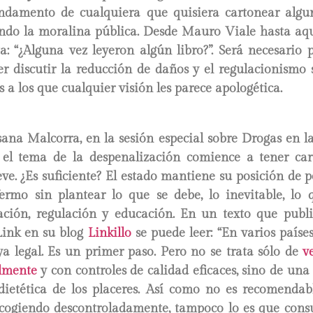
ndamento de cualquiera que quisiera cartonear alg
endo la moralina pública. Desde Mauro Viale hasta aqu
: “¿Alguna vez leyeron algún libro?”. Será necesario p
r discutir la reducción de daños y el regulacionismo s
s a los que cualquier visión les parece apologética.
sana Malcorra, en la sesión especial sobre Drogas en 
 el tema de la despenalización comience a tener car
ve. ¿Es suficiente? El estado mantiene su posición de p
mo sin plantear lo que se debe, lo inevitable, lo 
zación, regulación y educación. En un texto que public
Link en su blog
Linkillo
se puede leer: “En varios país
a legal. Es un primer paso. Pero no se trata sólo de
v
lmente
y con controles de calidad eficaces, sino de un
 dietética de los placeres. Así como no es recomenda
cogiendo descontroladamente, tampoco lo es que con