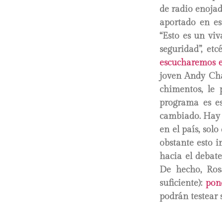
de radio enojad
aportado en es
“Esto es un viv
seguridad”, etc
escucharemos 
joven Andy Cha
chimentos, le 
programa es es
cambiado. Hay 
en el país, sol
obstante esto i
hacia el debat
De hecho, Ro
suficiente):
pon
podrán testear 