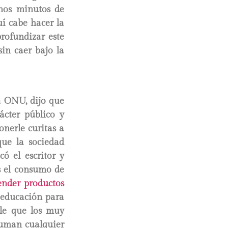
unos minutos de
í cabe hacer la
rofundizar este
in caer bajo la
la ONU, dijo que
ácter público y
onerle curitas a
que la sociedad
ó el escritor y
es el consumo de
ender productos
a educación para
ble que los muy
suman cualquier