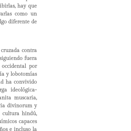
ibirlas, hay que
erarlas como un
lgo diferente de
 cruzada contra
rsiguiendo fuera
 occidental por
sía y lobotomías
ad ha convivido
ga ideológica-
anita muscaria,
lvia divinorum y
 cultura hindú,
uímicos capaces
os e incluso la