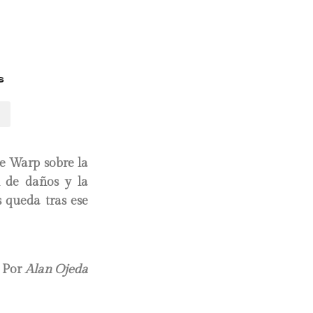
s
me Warp sobre la
n de daños y la
s queda tras ese
Por
Alan Ojeda