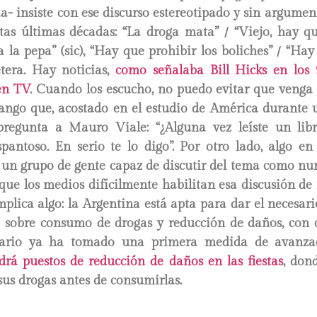
a- insiste con ese discurso estereotipado y sin argume
tas últimas décadas: “La droga mata” / “Viejo, hay qu
a la pepa” (sic), “Hay que prohibir los boliches” / “H
étera. Hay noticias,
como señalaba Bill Hicks en los
en TV
. Cuando los escucho, no puedo evitar que venga
ngo que, acostado en el estudio de América durante
pregunta a Mauro Viale: “¿Alguna vez leíste un lib
pantoso. En serio te lo digo”. Por otro lado, algo en
un grupo de gente capaz de discutir del tema como nu
o que los medios difícilmente habilitan esa discusión de
mplica algo: la Argentina está apta para dar el necesar
e sobre consumo de drogas y reducción de daños, con o
sario ya ha tomado una primera medida de avanza
drá puestos de reducción de daños en las fiestas
, dond
sus drogas antes de consumirlas.