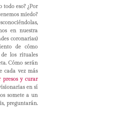
o todo eso? ¿Por
 tenemos miedo?
sconociéndolas,
mos en nuestra
des coronarias)
iento de cómo
de los rituales
neta. Cómo serán
ue cada vez más
 presos y curar
isionarias en sí
nos somete a un
s, preguntarán.