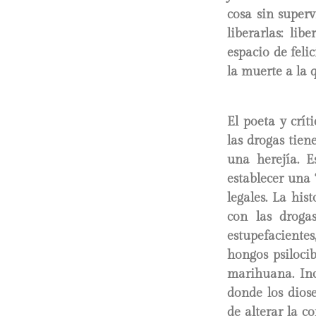
cosa sin superv
liberarlas: li
espacio de feli
la muerte a la 
El poeta y crí
las drogas tien
una herejía. E
establecer una 
legales. La hi
con las droga
estupefaciente
hongos psilocib
marihuana. Inc
donde los dios
de alterar la 