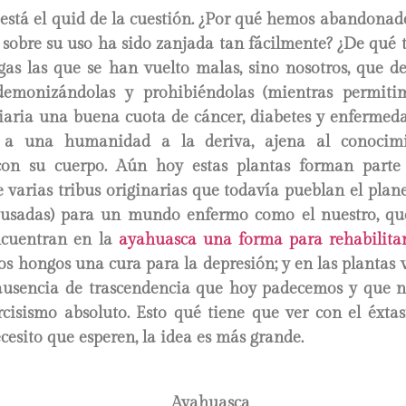
 está el quid de la cuestión. ¿Por qué hemos abandonad
n sobre su uso ha sido zanjada tan fácilmente? ¿De qué
gas las que se han vuelto malas, sino nosotros, que de
 demonizándolas y prohibiéndolas (mientras permiti
iaria una buena cuota de cáncer, diabetes y enfermeda
 a una humanidad a la deriva, ajena al conocim
on su cuerpo. Aún hoy estas plantas forman parte 
e varias tribus originarias que todavía pueblan el pla
n usadas) para un mundo enfermo como el nuestro, q
encuentran en la
ayahuasca una forma para rehabilitar
los hongos una cura para la depresión; y en las plantas v
ausencia de trascendencia que hoy padecemos y que 
cisismo absoluto. Esto qué tiene que ver con el éxtasi
esito que esperen, la idea es más grande.