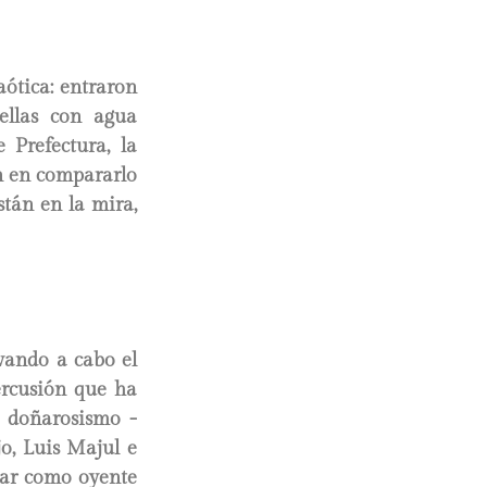
ótica: entraron
ellas con agua
 Prefectura, la
n en compararlo
tán en la mira,
evando a cabo el
percusión que ha
l doñarosismo -
o, Luis Majul e
lar como oyente