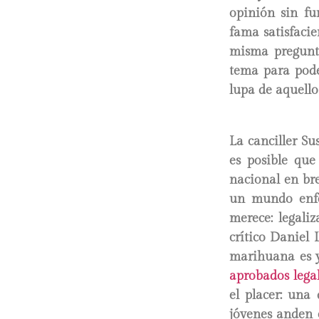
opinión sin fu
fama satisfaci
misma pregunta
tema para pode
lupa de aquello
La canciller Su
es posible que
nacional en bre
un mundo enfer
merece: legali
crítico Daniel 
marihuana es y
aprobados lega
el placer: una
jóvenes anden 