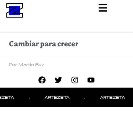
Cambiar para crecer
Por Martin Bvz
EZETA
.
ARTEZETA
.
ARTEZETA