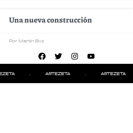
Una nueva construcción
Por Martin Bvz
EZETA
.
ARTEZETA
.
ARTEZETA