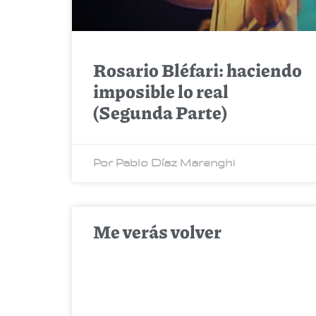
Rosario Bléfari: haciendo
imposible lo real
(Segunda Parte)
Por Pablo Díaz Marenghi
Me verás volver