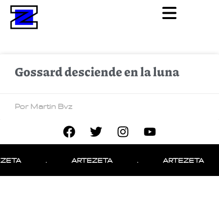
Gossard desciende en la luna
Por Martin Bvz
ZETA
.
ARTEZETA
.
ARTEZETA