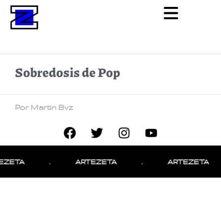
Sobredosis de Pop
Por Martin Bvz
EZETA
.
ARTEZETA
.
ARTEZETA