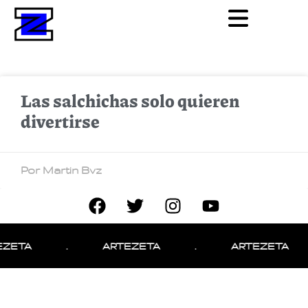
Las salchichas solo quieren
divertirse
Por Martin Bvz
EZETA
.
ARTEZETA
.
ARTEZETA