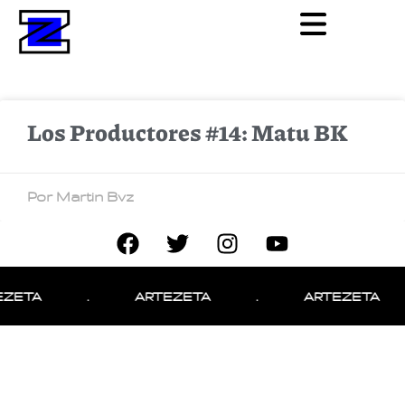
Los Productores #14: Matu BK
Por Martin Bvz
EZETA
.
ARTEZETA
.
ARTEZETA