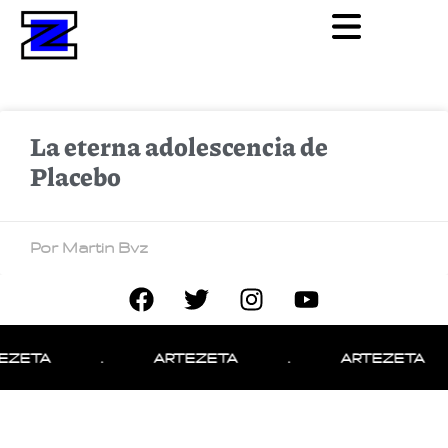
La eterna adolescencia de
Placebo
Por Martin Bvz
EZETA
.
ARTEZETA
.
ARTEZETA