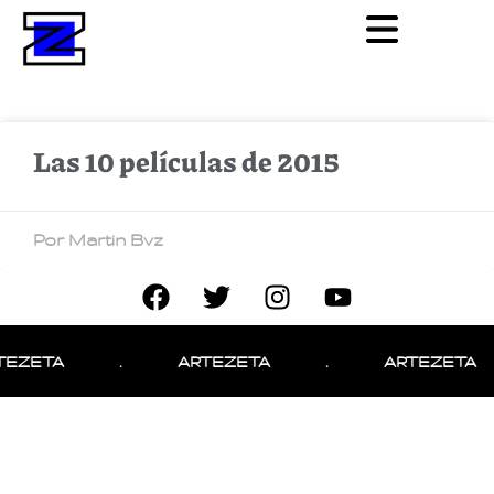
Las 10 películas de 2015
Por Martin Bvz
TEZETA
.
ARTEZETA
.
ARTEZETA