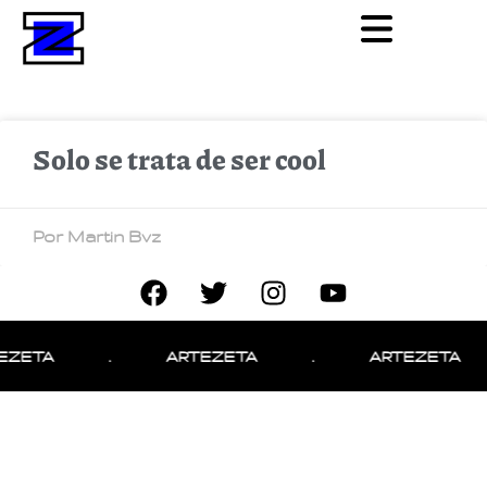
Solo se trata de ser cool
Por Martin Bvz
EZETA
.
ARTEZETA
.
ARTEZETA