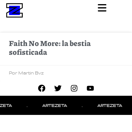
Faith No More: la bestia
sofisticada
Por Martin Bvz
ZETA
.
ARTEZETA
.
ARTEZETA