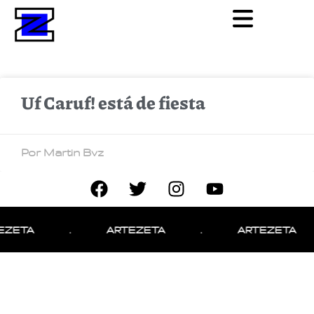
Uf Caruf! está de fiesta
Por Martin Bvz
EZETA
.
ARTEZETA
.
ARTEZETA