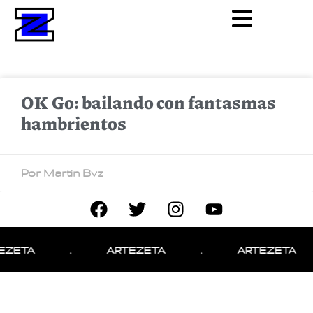
OK Go: bailando con fantasmas
hambrientos
Por Martin Bvz
EZETA
.
ARTEZETA
.
ARTEZETA