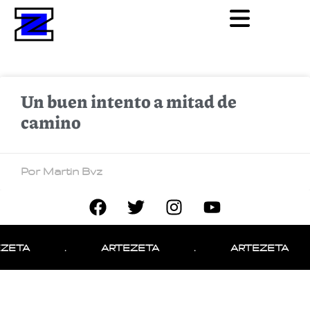
Un buen intento a mitad de
camino
Por Martin Bvz
ZETA
.
ARTEZETA
.
ARTEZETA