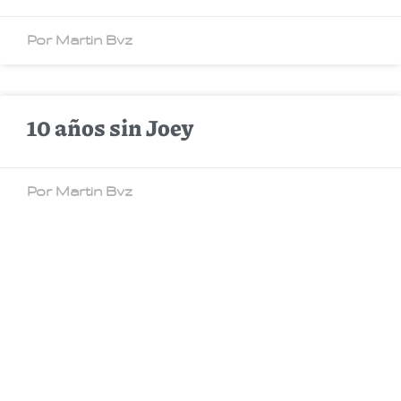
Por Martin Bvz
10 años sin Joey
Por Martin Bvz
Fútbol: un poco de arte para
escaparle a la muerte
Por Martin Bvz