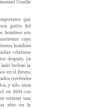
manuel Gentile
importante que
 con guión del
 de hombres son
terrestre cuyo
alientes hombres
añas criaturas
ños después, ya
 lado incluso la
os en el futuro,
vados cerebrales
ica, y sólo unos
licó en 2003 con
fue retratar una
tar sino en la