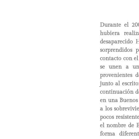
Durante el 20
hubiera reali
desaparecido H
sorprendidos 
contacto con el
se unen a un 
provenientes d
junto al escrit
continuación de
en una Buenos A
a los sobrevivi
pocos resistent
el nombre de El
forma diferen