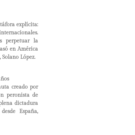
fora explícita:
internacionales.
s perpetuar la
pasó en América
, Solano López.
años
auta creado por
n peronista de
plena dictadura
 desde España,