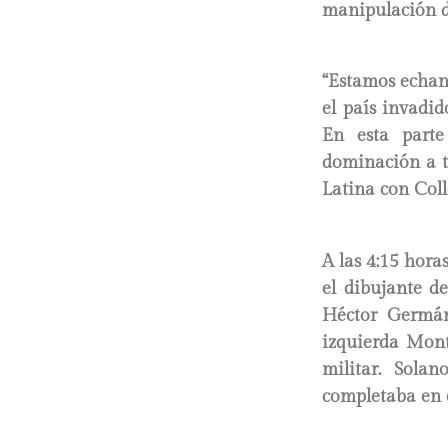
manipulación d
“Estamos echan
el país invadid
En esta parte
dominación a t
Latina con Col
A las 4:15 horas
el dibujante d
Héctor Germán
izquierda Mont
militar. Sola
completaba en e