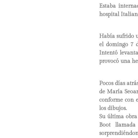
Estaba interna
hospital Italia
Había sufrido u
el domingo 7 d
Intentó levant
provocó una he
Pocos días atrá
de María Seoan
conforme con el
los dibujos.
Su última obra 
Boot llamada 
sorprendiéndon