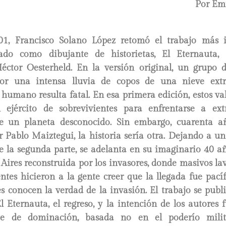
Por Em
01, Francisco Solano López retomó el trabajo más 
zado como dibujante de historietas, El Eternauta,
éctor Oesterheld. En la versión original, un grupo
por una intensa lluvia de copos de una nieve extra
 humano resulta fatal. En esa primera edición, estos v
ejército de sobrevivientes para enfrentarse a extr
e un planeta desconocido. Sin embargo, cuarenta a
or Pablo Maiztegui, la historia sería otra. Dejando a un
 la segunda parte, se adelanta en su imaginario 40 añ
ires reconstruida por los invasores, donde masivos la
entes hicieron a la gente creer que la llegada fue pacíf
es conocen la verdad de la invasión. El trabajo se pub
 Eternauta, el regreso, y la intención de los autores 
te de dominación, basada no en el poderío mili