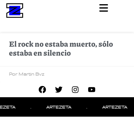
El rock no estaba muerto, sólo
estaba en silencio
Por Martin Bvz
EZETA
.
ARTEZETA
.
ARTEZETA