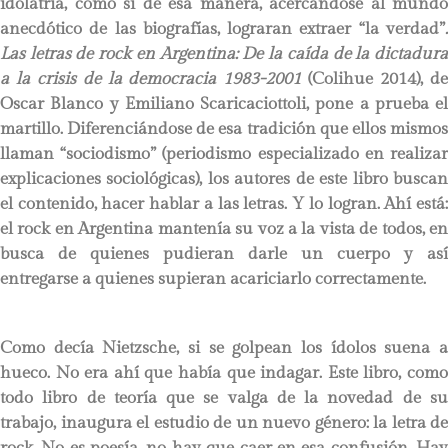
idolatría, como si de esa manera, acercándose al mundo
anecdótico de las biografías, lograran extraer “la verdad”
.
Las letras de rock en Argentina: De la caída de la dictadura
a la crisis de la democracia 1983-2001
(Colihue 2014), d
Oscar Blanco y Emiliano Scaricaciottoli, pone a prueba el
martillo. Diferenciándose de esa tradición que ellos mismos
llaman “sociodismo” (periodismo especializado en realizar
explicaciones sociológicas), los autores de este libro buscan
el contenido, hacer hablar a las letras. Y lo logran. Ahí está:
el rock en Argentina mantenía su voz a la vista de todos, en
busca de quienes pudieran darle un cuerpo y así
entregarse a quienes supieran acariciarlo correctamente.
Como decía Nietzsche, si se golpean los ídolos suena a
hueco. No era ahí que había que indagar. Este libro, como
todo libro de teoría que se valga de la novedad de su
trabajo, inaugura el estudio de un nuevo género: la letra de
rock. No es poesía, no hay que caer en esa confusión. Hay