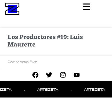
Los Productores #19: Luis
Maurette
Por Martin Bvz
EZETA
.
ARTEZETA
.
ARTEZETA