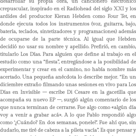
desarrollar su propia obra, un cancionero electrónico
crepuscular, inspirado en el Radiohead del siglo XXI y los
ardides del productor Kieran Hebden como Four Tet, en
donde ejecuta todos los instrumentos (voz, guitarra, bajo,
batería, teclados, sintetizadores y programaciones) además
de ocuparse de la parte técnica. Al igual que Hebden
decidió no usar su nombre y apellido. Prefirió, en cambio,
titularlo Los Días. Para alguien que define al trabajo en el
estudio como una “fiesta”, entregándose a la posibilidad de
experimentar y crear en el camino, no había nombre más
acertado. Una pequeña anécdota lo describe mejor. “En un
diciembre extraño filmando unas sesiones en vivo para Los
Días en Invisible – escribe Di Cesare en la gacetilla que
acompaña su nuevo EP –, surgió algún comentario de los
que nunca terminan de cerrarse. Fue algo como «algún día
voy a venir a grabar acá». A lo que Pablo respondió algo
como ‘¿Cuándo? En dos semanas, ponele?’. Fue ahí que, sin
dudarlo, me tiré de cabeza a la pileta vacía”. Es que pensar y