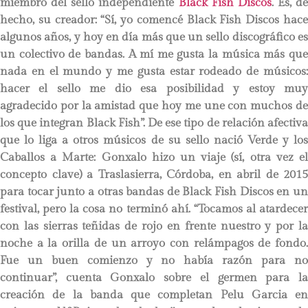
miembro del sello independiente
Black Fish Discos
. Es, de
hecho, su creador: “Sí, yo comencé Black Fish Discos hace
algunos años, y hoy en día más que un sello discográfico es
un colectivo de bandas. A mí me gusta la música más que
nada en el mundo y me gusta estar rodeado de músicos:
hacer el sello me dio esa posibilidad y estoy muy
agradecido por la amistad que hoy me une con muchos de
los que integran Black Fish”. De ese tipo de relación afectiva
que lo liga a otros músicos de su sello nació Verde y los
Caballos a Marte: Gonxalo hizo un viaje (sí, otra vez el
concepto clave) a Traslasierra, Córdoba, en abril de 2015
para tocar junto a otras bandas de Black Fish Discos en un
festival, pero la cosa no terminó ahí. “Tocamos al atardecer
con las sierras teñidas de rojo en frente nuestro y por la
noche a la orilla de un arroyo con relámpagos de fondo.
Fue un buen comienzo y no había razón para no
continuar”, cuenta Gonxalo sobre el germen para la
creación de la banda que completan Pelu Garcia en