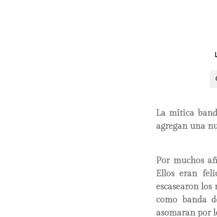
La mítica band
agregan una nue
Por muchos a
Ellos eran fel
escasearon los 
como banda de 
asomaran por lo