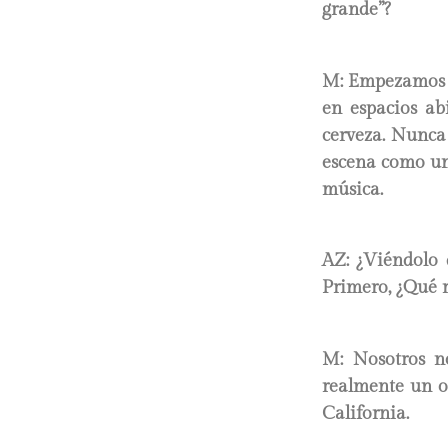
grande”?
M: Empezamos as
en espacios ab
cerveza. Nunca
escena como un 
música.
AZ: ¿Viéndolo 
Primero, ¿Qué r
M: Nosotros no
realmente un ob
California.