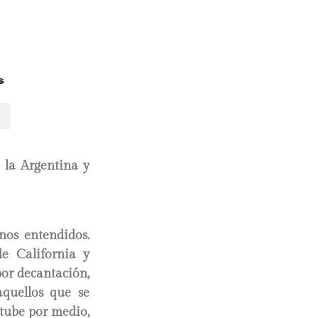
s
 la Argentina y
nos entendidos.
de California y
por decantación,
aquellos que se
utube por medio,