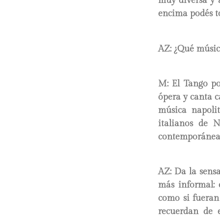
muy diversa y 
encima podés t
AZ: ¿Qué músic
M: El Tango po
ópera y canta c
música napoli
italianos de 
contemporánea,
AZ: Da la sens
más informal: 
como si fueran
recuerdan de e