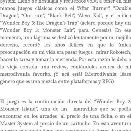
System. Lleno de nostalgia y recuerdos volví a tener en mis
manos juegos clásicos como el “After Burner”, “Double
Dragon”, “Out run”, “Black Belt”, “Alexx Kid”, y el mítico
“Wonder Boy 3: The Dragon’s Trap” (aclaro, porque hay un
“Wonder Boy 3: Monster Lair”, para Genesis). En ese
momento, una lágrima se deslizó lentamente por mi mejilla
derecha, recordé los años felices en que la única
preocupación en mi vida era pasar juegos, mirar Robotech,
hacer la tarea y tomar la merienda. Por esta razón le debo a
la vieja consola una review, contándoles acerca de mi
metrodivania favorito, ¡Y acá está! (Metrodivania: léase
género que es una mezcla entre plataformas y RPG).
El juego es la continuación directa del “Wonder Boy 2:
Monster Island”, una de las maravillas que se podía
encontrar en los arcades al precio de una ficha, o en el
Master System al precio de un cartucho. En esta aventura
nuestro personaje tiene que recuperar su forma humana