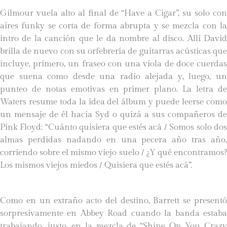
Gilmour vuela alto al final de “Have a Cigar”, su solo con
aires funky se corta de forma abrupta y se mezcla con la
intro de la canción que le da nombre al disco. Allí David
brilla de nuevo con su orfebrería de guitarras acústicas que
incluye, primero, un fraseo con una viola de doce cuerdas
que suena como desde una radio alejada y, luego, un
punteo de notas emotivas en primer plano. La letra de
Waters resume toda la idea del álbum y puede leerse como
un mensaje de él hacia Syd o quizá a sus compañeros de
Pink Floyd: “Cuánto quisiera que estés acá / Somos solo dos
almas perdidas nadando en una pecera año tras año,
corriendo sobre el mismo viejo suelo / ¿Y qué encontramos?
Los mismos viejos miedos / Quisiera que estés acá”.
Como en un extraño acto del destino, Barrett se presentó
sorpresivamente en Abbey Road cuando la banda estaba
trabajando, justo, en la mezcla de “Shine On You Crazy