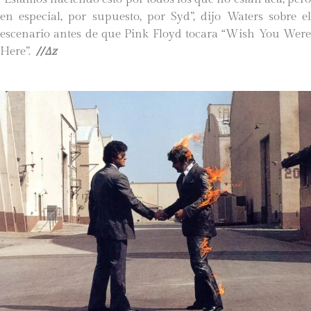
en especial, por supuesto, por Syd”, dijo Waters sobre el
escenario antes de que Pink Floyd tocara “Wish You Were
Here”.
//∆z