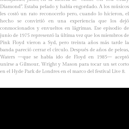
Diamond”. Estaba pelado y había engordado. A los músicos
les costó un rato reconocerlo pero, cuando lo hicieron, el
hecho se convirtió en una experiencia que los dejó
conmocionados y envueltos en lágrimas. Ese episodio de
junio de 1975 representó la última vez que los miembros de
Pink Floyd vieron a Syd, pero treinta años más tarde la
banda pareció cerrar el círculo. Después de años de peleas,
Waters —que se había ido de Floyd en 1985— aceptó
unirse a Gilmour, Wright y Mason para tocar un set corto
en el Hyde Park de Londres en el marco del festival Live 8.