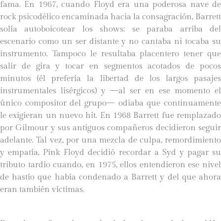
fama. En 1967, cuando Floyd era una poderosa nave de
rock psicodélico encaminada hacia la consagración, Barrett
solía autoboicotear los shows: se paraba arriba del
escenario como un ser distante y no cantaba ni tocaba su
instrumento. Tampoco le resultaba placentero tener que
salir de gira y tocar en segmentos acotados de pocos
minutos (él prefería la libertad de los largos pasajes
instrumentales lisérgicos) y —al ser en ese momento el
único compositor del grupo— odiaba que continuamente
le exigieran un nuevo hit. En 1968 Barrett fue remplazado
por Gilmour y sus antiguos compañeros decidieron seguir
adelante. Tal vez, por una mezcla de culpa, remordimiento
y empatía, Pink Floyd decidió recordar a Syd y pagar su
tributo tardío cuando, en 1975, ellos entendieron ese nivel
de hastío que había condenado a Barrett y del que ahora
eran también víctimas.