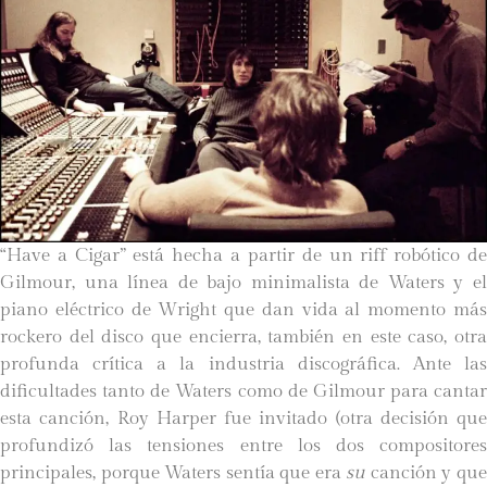
“Have a Cigar” está hecha a partir de un riff robótico de
Gilmour, una línea de bajo minimalista de Waters y el
piano eléctrico de Wright que dan vida al momento más
rockero del disco que encierra, también en este caso, otra
profunda crítica a la industria discográfica. Ante las
dificultades tanto de Waters como de Gilmour para cantar
esta canción, Roy Harper fue invitado (otra decisión que
profundizó las tensiones entre los dos compositores
principales, porque Waters sentía que era
su
canción y qu