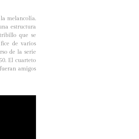
la melancolía.
una estructura
ribillo que se
fice de varios
rso de la serie
0. El cuarteto
 fueran amigos