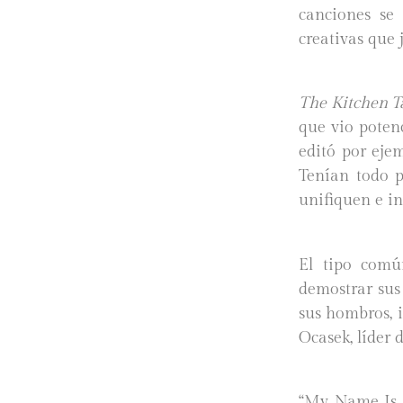
canciones se 
creativas que 
The Kitchen 
que vio poten
editó por eje
Tenían todo p
unifiquen e i
El tipo comú
demostrar sus
sus hombros, i
Ocasek, líder 
“My Name Is J