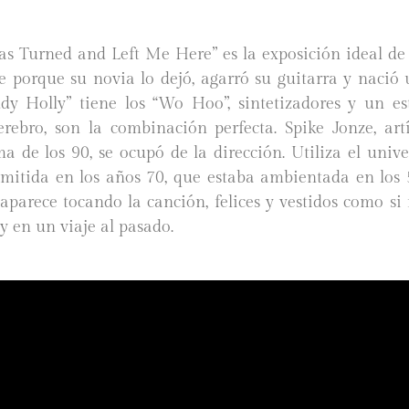
s Turned and Left Me Here” es la exposición ideal de 
te porque su novia lo dejó, agarró su guitarra y nació 
ddy Holly” tiene los “Wo Hoo”, sintetizadores y un est
erebro, son la combinación perfecta. Spike Jonze, artí
 de los 90, se ocupó de la dirección. Utiliza el unive
itida en los años 70, que estaba ambientada en los 5
 aparece tocando la canción, felices y vestidos como si
y en un viaje al pasado.