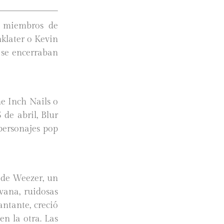
s miembros de
klater o Kevin
 se encerraban
e Inch Nails o
de abril, Blur
personajes pop
 de Weezer, un
rvana, ruidosas
ntante, creció
n la otra. Las