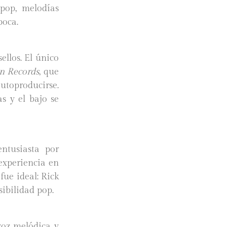
 pop, melodías
época.
ellos. El único
n Records
, que
utoproducirse.
s y el bajo se
ntusiasta por
experiencia en
fue ideal: Rick
sibilidad pop.
voz melódica y