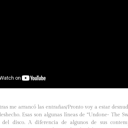
as me arrancó las entrañas/Pronto voy a estar desnud
eshecho. Esas son algunas líneas de “Undone- The Swe
e del disco. A diferencia de algunos de sus contem