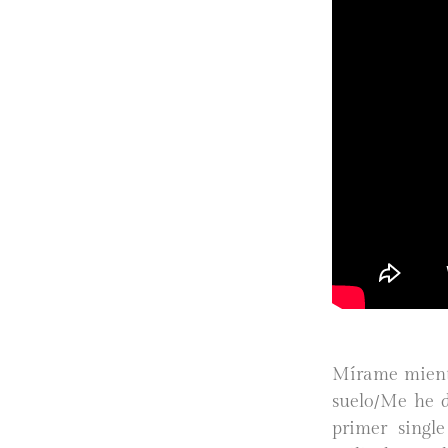
Mírame mientr
suelo/Me he d
primer singl