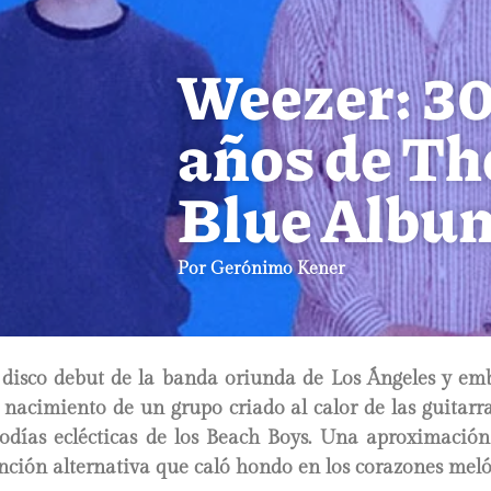
Weezer: 3
años de Th
Blue Albu
Por Gerónimo Kener
disco debut de la banda oriunda de Los Ángeles y em
l nacimiento de un grupo criado al calor de las guitarra
lodías eclécticas de los Beach Boys. Una aproximaci
anción alternativa que caló hondo en los corazones mel