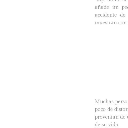
añade un peq
accidente de
muestran con c
Muchas person
poco de distor
provenían de u
de su vida.