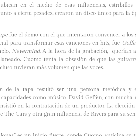
ubican en el medio de esas influencias, estribillos
junto a cierta pesadez, crearon un disco único para la 
Tape
fue el demo con el que intentaron convencer a los s
cial para transformar esas canciones en hits, fue
Geffe
mplo,
Nevermind
. A la hora de la grabación, querían a
laneado. Cuomo tenía la obsesión de que las guitarra
ncluso tuvieran más volumen que las voces.
n de la tapa resultó ser una persona metódica y e
 capacidades como músico. David Geffen, con mucha 
nsistió en la contratación de un productor. La elección 
de The Cars y otra gran influencia de Rivers para su sen
onas” es un inicio fuerte, donde Cuomo anticipa su 