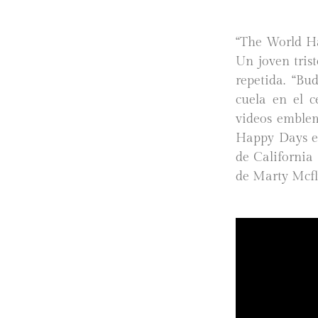
“The World Ha
Un joven tris
repetida. “Bu
cuela en el c
videos emblema
Happy Days em
de California
de Marty Mcfl