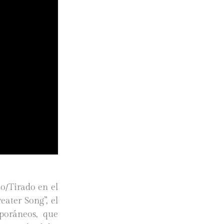
o/Tirado en el
ater Song”, el
poráneos, que