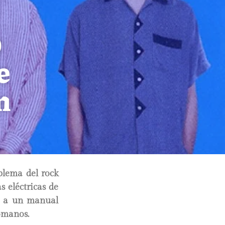
0
e
m
blema del rock
s eléctricas de
ón a un manual
ómanos.