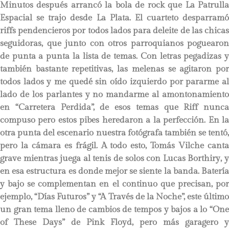
Minutos después arrancó la bola de rock que La Patrulla
Espacial se trajo desde La Plata. El cuarteto desparramó
riffs pendencieros por todos lados para deleite de las chicas
seguidoras, que junto con otros parroquianos poguearon
de punta a punta la lista de temas. Con letras pegadizas y
también bastante repetitivas, las melenas se agitaron por
todos lados y me quedé sin oído izquierdo por pararme al
lado de los parlantes y no mandarme al amontonamiento
en “Carretera Perdida”, de esos temas que Riff nunca
compuso pero estos pibes heredaron a la perfección. En la
otra punta del escenario nuestra fotógrafa también se tentó,
pero la cámara es frágil. A todo esto, Tomás Vilche canta
grave mientras juega al tenis de solos con Lucas Borthiry, y
en esa estructura es donde mejor se siente la banda. Batería
y bajo se complementan en el continuo que precisan, por
ejemplo, “Días Futuros” y “A Través de la Noche”, este último
un gran tema lleno de cambios de tempos y bajos a lo “One
of These Days” de Pink Floyd, pero más garagero y