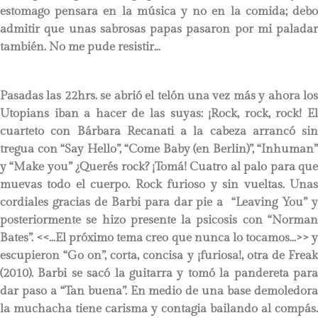
estomago pensara en la música y no en la comida; debo
admitir que unas sabrosas papas pasaron por mi paladar
también. No me pude resistir…
Pasadas las 22hrs. se abrió el telón una vez más y ahora los
Utopians iban a hacer de las suyas: ¡Rock, rock, rock! El
cuarteto con Bárbara Recanati a la cabeza arrancó sin
tregua con “Say Hello”, “Come Baby (en Berlin)”, “Inhuman”
y “Make you” ¿Querés rock? ¡Tomá! Cuatro al palo para que
muevas todo el cuerpo. Rock furioso y sin vueltas. Unas
cordiales gracias de Barbi para dar pie a “Leaving You” y
posteriormente se hizo presente la psicosis con “Norman
Bates”. <<…El próximo tema creo que nunca lo tocamos…>> y
escupieron “Go on”, corta, concisa y ¡furiosa!, otra de Freak
(2010). Barbi se sacó la guitarra y tomó la pandereta para
dar paso a “Tan buena”. En medio de una base demoledora
la muchacha tiene carisma y contagia bailando al compás.