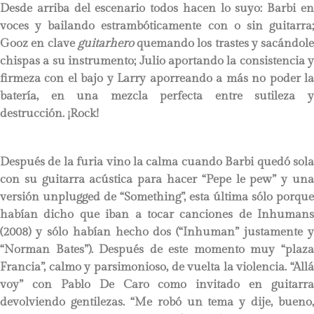
Desde arriba del escenario todos hacen lo suyo: Barbi en
voces y bailando estrambóticamente con o sin guitarra;
Gooz en clave
guitarhero
quemando los trastes y sacándole
chispas a su instrumento; Julio aportando la consistencia y
firmeza con el bajo y Larry aporreando a más no poder la
batería, en una mezcla perfecta entre sutileza y
destrucción. ¡Rock!
Después de la furia vino la calma cuando Barbi quedó sola
con su guitarra acústica para hacer “Pepe le pew” y una
versión unplugged de “Something”, esta última sólo porque
habían dicho que iban a tocar canciones de Inhumans
(2008) y sólo habían hecho dos (“Inhuman” justamente y
“Norman Bates”). Después de este momento muy “plaza
Francia”, calmo y parsimonioso, de vuelta la violencia. “Allá
voy” con Pablo De Caro como invitado en guitarra
devolviendo gentilezas. “Me robó un tema y dije, bueno,