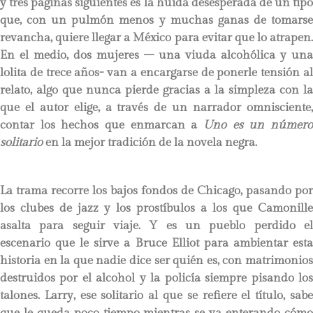
y tres páginas siguientes es la huída desesperada de un tipo
que, con un pulmón menos y muchas ganas de tomarse
revancha, quiere llegar a México para evitar que lo atrapen.
En el medio, dos mujeres – una viuda alcohólica y una
lolita de trece años- van a encargarse de ponerle tensión al
relato, algo que nunca pierde gracias a la simpleza con la
que el autor elige, a través de un narrador omnisciente,
contar los hechos que enmarcan a
Uno es un número
solitario
en la mejor tradición de la novela negra.
La trama recorre los bajos fondos de Chicago, pasando por
los clubes de jazz y los prostíbulos a los que Camonille
asalta para seguir viaje. Y es un pueblo perdido el
escenario que le sirve a Bruce Elliot para ambientar esta
historia en la que nadie dice ser quién es, con matrimonios
destruidos por el alcohol y la policía siempre pisando los
talones. Larry, ese solitario al que se refiere el título, sabe
que le queda poco tiempo mientras se va enterando cómo