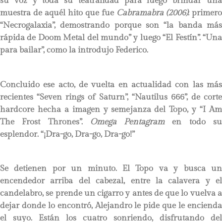
su voz y toda su teatralidad para luego brindar una
muestra de aquél hito que fue
Cabramabra (2006)
: primero
“Necrogalaxia”, demostrando porque son “la banda más
rápida de Doom Metal del mundo” y luego “El Festín”. “Una
para bailar”, como la introdujo Federico.
Concluido ese acto, de vuelta en actualidad con las más
recientes “Seven rings of Saturn”, “Nautilus 666”, de corte
hardcore hecha a imagen y semejanza del Topo, y “I Am
The Frost Thrones”.
Omega Pentagram
en todo s
esplendor. “¡Dra-go, Dra-go, Dra-go!”
Se detienen por un minuto. El Topo va y busca un
encendedor arriba del cabezal, entre la calavera y el
candelabro, se prende un cigarro y antes de que lo vuelva a
dejar donde lo encontró, Alejandro le pide que le encienda
el suyo. Están los cuatro sonriendo, disfrutando del