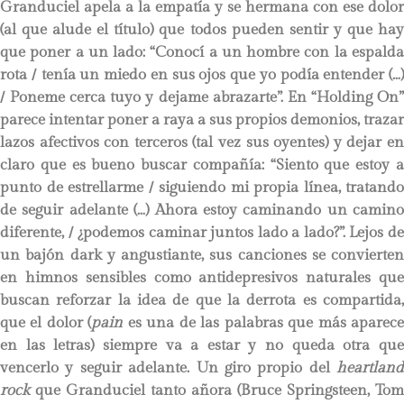
Granduciel apela a la empatía y se hermana con ese dolor
(al que alude el título) que todos pueden sentir y que hay
que poner a un lado: “Conocí a un hombre con la espalda
rota / tenía un miedo en sus ojos que yo podía entender (…)
/ Poneme cerca tuyo y dejame abrazarte”. En “Holding On”
parece intentar poner a raya a sus propios demonios, trazar
lazos afectivos con terceros (tal vez sus oyentes) y dejar en
claro que es bueno buscar compañía: “Siento que estoy a
punto de estrellarme / siguiendo mi propia línea, tratando
de seguir adelante (…) Ahora estoy caminando un camino
diferente, / ¿podemos caminar juntos lado a lado?”. Lejos de
un bajón dark y angustiante, sus canciones se convierten
en himnos sensibles como antidepresivos naturales que
buscan reforzar la idea de que la derrota es compartida,
que el dolor (
pain
es una de las palabras que más aparec
en las letras) siempre va a estar y no queda otra que
vencerlo y seguir adelante. Un giro propio del
heartland
rock
que Granduciel tanto añora (Bruce Springsteen, Tom