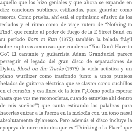
aquello que los hizo geniales y que ahora se expande en
diez canciones sublimes, estilizadas, para guardar como
tesoros. Como prueba, ahí está el optimismo efusivo de los
teclados y el ritmo como de viaje rutero de “Nothing to
Find”, que remite al poder de fuego de la E Street Band en
su período
Born to Run
(1975); también la balada frági
sobre rupturas amorosas que condensa “You Don’t Have to
Go”. El cantante y guitarrista Adam Granduciel parece
perseguir el legado del gran disco de separaciones de
Dylan,
Blood on the Tracks
(1975): la viola acústica y un
piano wurlitzer como trasfondo junto a unos punteos
helados de guitarra eléctrica que se clavan como cuchillos
en el corazón, y esa línea de la letra (“¿Cómo podía esperar
hasta que vos me reconocieras, cuando estuviste ahí dentro
de mis sueños?”) que canta estirando las palabras para
hacerlas entrar a la fuerza en la melodía con un tono nasal
absolutamente dylanesco. Pero además el disco incluye la
epopeya de once minutos que es “Thinking of a Place”, que