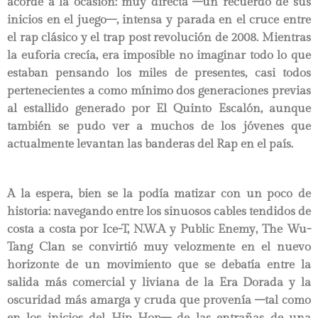
acorde a la ocasión: muy directa –un recuerdo de sus
inicios en el juego–, intensa y parada en el cruce entre
el rap clásico y el trap post revolución de 2008. Mientras
la euforia crecía, era imposible no imaginar todo lo que
estaban pensando los miles de presentes, casi todos
pertenecientes a como mínimo dos generaciones previas
al estallido generado por El Quinto Escalón, aunque
también se pudo ver a muchos de los jóvenes que
actualmente levantan las banderas del Rap en el país.
A la espera, bien se la podía matizar con un poco de
historia: navegando entre los sinuosos cables tendidos de
costa a costa por Ice-T, N.W.A y Public Enemy, The Wu-
Tang Clan se convirtió muy velozmente en el nuevo
horizonte de un movimiento que se debatía entre la
salida más comercial y liviana de la Era Dorada y la
oscuridad más amarga y cruda que provenía –tal como
en los inicios del Hip Hop– de las entrañas de una