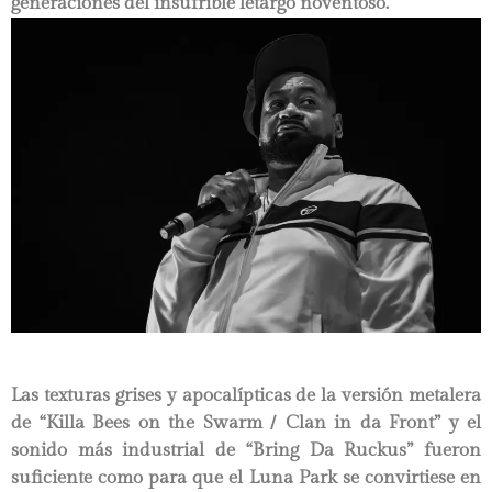
generaciones del insufrible letargo noventoso.
Las texturas grises y apocalípticas de la versión metalera
de “Killa Bees on the Swarm / Clan in da Front” y el
sonido más industrial de “Bring Da Ruckus” fueron
suficiente como para que el Luna Park se convirtiese en