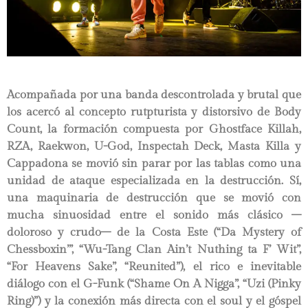
Acompañada por una banda descontrolada y brutal que
los acercó al concepto rutpturista y distorsivo de Body
Count, la formación compuesta por Ghostface Killah,
RZA, Raekwon, U-God, Inspectah Deck, Masta Killa y
Cappadona se movió sin parar por las tablas como una
unidad de ataque especializada en la destrucción. Sí,
una maquinaria de destrucción que se movió con
mucha sinuosidad entre el sonido más clásico –
doloroso y crudo– de la Costa Este (“Da Mystery of
Chessboxin’”, “Wu-Tang Clan Ain’t Nuthing ta F’ Wit”,
“For Heavens Sake”, “Reunited”), el rico e inevitable
diálogo con el G-Funk (“Shame On A Nigga”, “Uzi (Pinky
Ring)”) y la conexión más directa con el soul y el góspel