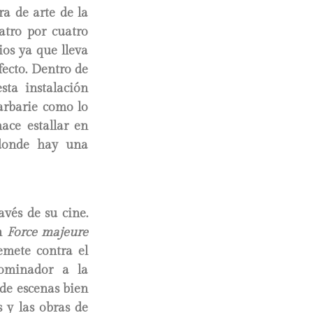
a de arte de la
atro por cuatro
os ya que lleva
fecto. Dentro de
sta instalación
barbarie como lo
ace estallar en
 donde hay una
avés de su cine.
on
Force majeure
emete contra el
ominador a la
 de escenas bien
s y las obras de