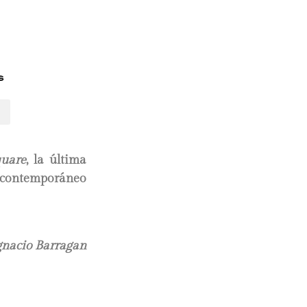
s
uare
, la última
e contemporáneo
gnacio Barragan