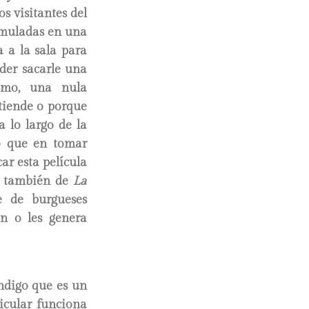
os visitantes del
umuladas en una
 a la sala para
der sacarle una
ismo, una nula
tiende o porque
 lo largo de la
do que en tomar
ar esta película
to también de
La
e de burgueses
n o les genera
ndigo que es un
ticular funciona