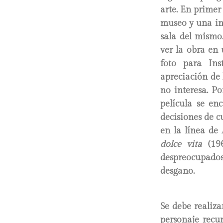
arte. En primer 
museo y una in
sala del mismo
ver la obra en
foto para Ins
apreciación de
no interesa. P
película se en
decisiones de c
en la línea de
L
dolce vita
(196
despreocupado
desgano.
Se debe realiza
personaje recur