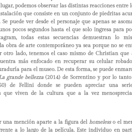
lugar, podemos observar las distintas reacciones entre l
stalación que consiste en un conjunto de piedritas ac
. Se puede ver desde el personaje que apenas se asoma
 unos pocos segundos hasta el que solo ingresa para po
tagram, todas estas secuencias demuestran lo m
 la obra de arte contemporáneo ya sea porque no se en
or otro lado, tenemos el caso mismo de Christian que a
cuentra más enfocado en recuperar su celular roba
uraduría para el museo. De esta forma, se puede enmarc
a grande bellezza
(2014) de Sorrentino y por lo tan
0) de Fellini donde se pueden apreciar una seri
s que viven de la cultura que a la vez menosprecia
r una mención aparte a la figura del
homeless
o el me
rente a lo largo de la película. Este individuo en par