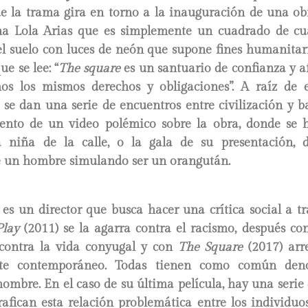
de la trama gira en torno a la inauguración de una obr
ina Lola Arias que es simplemente un cuadrado de cu
el suelo con luces de neón que supone fines humanitari
e se lee: “
The square
es un santuario de confianza y a
os los mismos derechos y obligaciones”. A raíz de e
e se dan una serie de encuentros entre civilización y 
ento de un video polémico sobre la obra, donde se h
 niña de la calle, o la gala de su presentación,
 un hombre simulando ser un orangután.
s un director que busca hacer una crítica social a tr
Play
(2011) se la agarra contra el racismo, después c
contra la vida conyugal y con
The Square
(2017) arr
te contemporáneo. Todas tienen como común den
hombre. En el caso de su última película, hay una serie
afican esta relación problemática entre los individuo