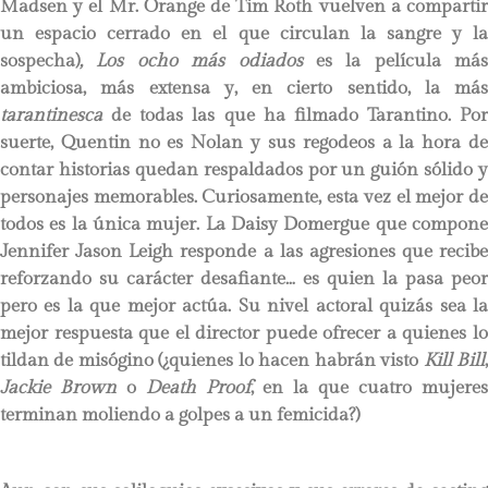
Madsen y el Mr. Orange de Tim Roth vuelven a compartir
un espacio cerrado en el que circulan la sangre y la
sospecha)
, Los ocho más odiados
es la película más
ambiciosa, más extensa y, en cierto sentido, la más
tarantinesca
de todas las que ha filmado Tarantino. Por
suerte, Quentin no es Nolan y sus regodeos a la hora de
contar historias quedan respaldados por un guión sólido y
personajes memorables. Curiosamente, esta vez el mejor de
todos es la única mujer. La Daisy Domergue que compone
Jennifer Jason Leigh responde a las agresiones que recibe
reforzando su carácter desafiante… es quien la pasa peor
pero es la que mejor actúa. Su nivel actoral quizás sea la
mejor respuesta que el director puede ofrecer a quienes lo
tildan de misógino (¿quienes lo hacen habrán visto
Kill Bill
Jackie Brown
o
Death Proof
, en la que cuatro mujere
terminan moliendo a golpes a un femicida?)