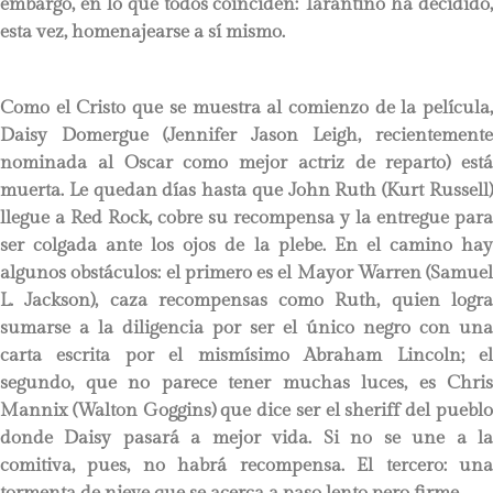
embargo, en lo que todos coinciden: Tarantino ha decidido,
esta vez, homenajearse a sí mismo.
Como el Cristo que se muestra al comienzo de la película,
Daisy Domergue (Jennifer Jason Leigh, recientemente
nominada al Oscar como mejor actriz de reparto) está
muerta. Le quedan días hasta que John Ruth (Kurt Russell)
llegue a Red Rock, cobre su recompensa y la entregue para
ser colgada ante los ojos de la plebe. En el camino hay
algunos obstáculos: el primero es el Mayor Warren (Samuel
L. Jackson), caza recompensas como Ruth, quien logra
sumarse a la diligencia por ser el único negro con una
carta escrita por el mismísimo Abraham Lincoln; el
segundo, que no parece tener muchas luces, es Chris
Mannix (Walton Goggins) que dice ser el sheriff del pueblo
donde Daisy pasará a mejor vida. Si no se une a la
comitiva, pues, no habrá recompensa. El tercero: una
tormenta de nieve que se acerca a paso lento pero firme.