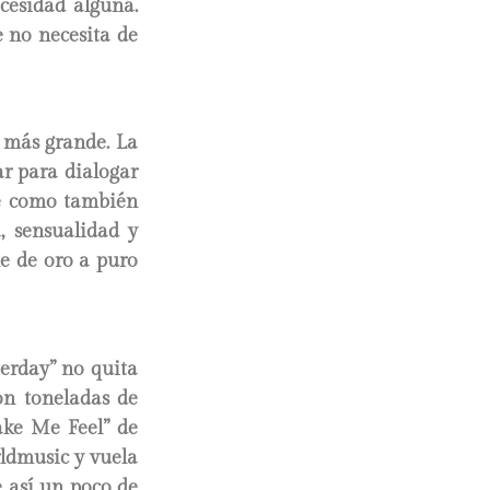
cesidad alguna.
e no necesita de
n más grande. La
ar para dialogar
ble como también
, sensualidad y
he de oro a puro
terday” no quita
on toneladas de
ake Me Feel” de
rldmusic y vuela
e así un poco de