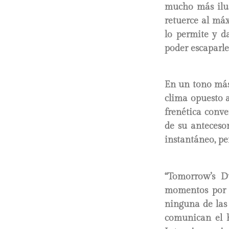
mucho más ilus
retuerce al máx
lo permite y d
poder escaparle
En un tono más 
clima opuesto a
frenética conve
de su anteceso
instantáneo, per
“Tomorrow’s D
momentos por e
ninguna de las
comunican el h