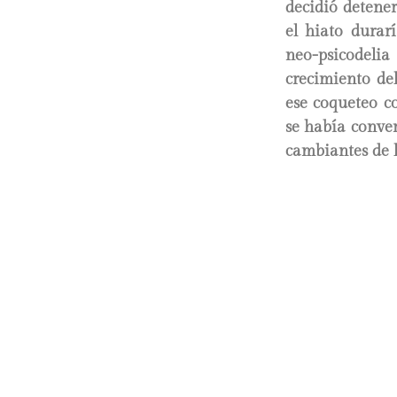
decidió detene
el hiato durar
neo-psicodel
crecimiento d
ese coqueteo c
se había conver
cambiantes de 