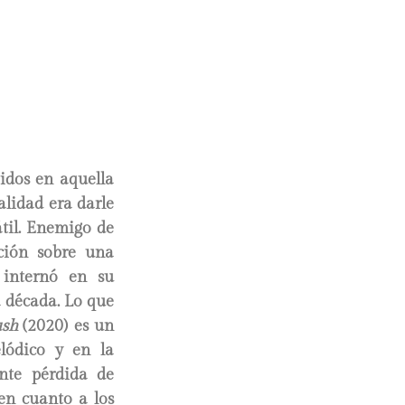
bidos en aquella
alidad era darle
til. Enemigo de
ación sobre una
e internó en su
 década. Lo que
ush
(2020) es un
lódico y en la
ente pérdida de
en cuanto a los