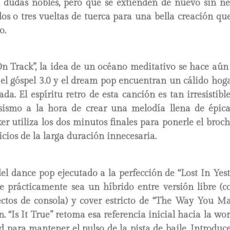
n dudas nobles, pero que se extienden de nuevo sin ne
os o tres vueltas de tuerca para una bella creación qu
o.
On Track”, la idea de un océano meditativo se hace aú
 el góspel 3.0 y el dream pop encuentran un cálido hog
a. El espíritu retro de esta canción es tan irresisti
osismo a la hora de crear una melodía llena de épica
ker utiliza los dos minutos finales para ponerle el broc
vicios de la larga duración innecesaria.
el dance pop ejecutado a la perfección de “Lost In Yes
e prácticamente sea un híbrido entre versión libre (c
fectos de consola) y cover estricto de “The Way You M
. “Is It True” retoma esa referencia inicial hacia la wo
d para mantener el pulso de la pista de baile. Introduc