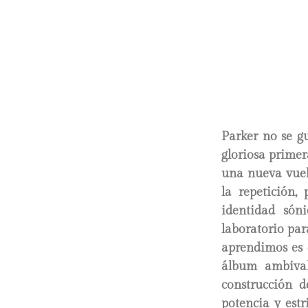
Parker no se gu
gloriosa primer
una nueva vuel
la repetición,
identidad sóni
laboratorio pa
aprendimos es 
álbum ambival
construcción d
potencia y est