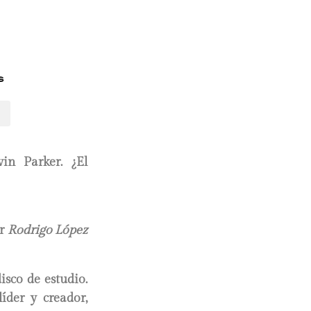
s
in Parker. ¿El
r
Rodrigo López
sco de estudio.
íder y creador,