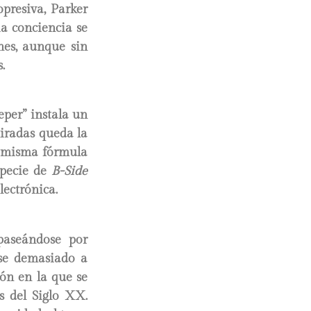
presiva, Parker
ia conciencia se
nes, aunque sin
.
eper” instala un
miradas queda la
la misma fórmula
specie de
B-Side
lectrónica.
paseándose por
rse demasiado a
ón en la que se
s del Siglo XX.