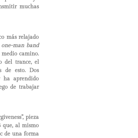
ansmitir muchas
co más relajado
e
one-man band
a medio camino.
 del trance, el
s de esto. Dos
r ha aprendido
ego de trabajar
giveness”, pieza
B que, al mismo
ic de una forma