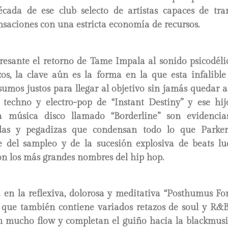
ada de ese club selecto de artistas capaces de tr
saciones con una estricta economía de recursos.
resante el retorno de Tame Impala al sonido psicodéli
os, la clave aún es la forma en la que esta infalibl
sumos justos para llegar al objetivo sin jamás quedar 
 techno y electro-pop de “Instant Destiny” y ese hijo
a música disco llamado “Borderline” son evidencia
idas y pegadizas que condensan todo lo que Parke
te del sampleo y de la sucesión explosiva de beats lu
n los más grandes nombres del hip hop.
 en la reflexiva, dolorosa y meditativa “Posthumus For
 que también contiene variados retazos de soul y R&
n mucho flow y completan el guiño hacia la blackmus