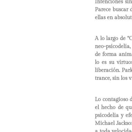
Intenciones si
Parece buscar d
ellas en absolut
A lo largo de “
neo-psicodelia,
de forma animad
lo es su virtu
liberación. Par
trance, sin los 
Lo contagioso d
el hecho de qu
psicodelia y e
Michael Jackson
a toda velocida