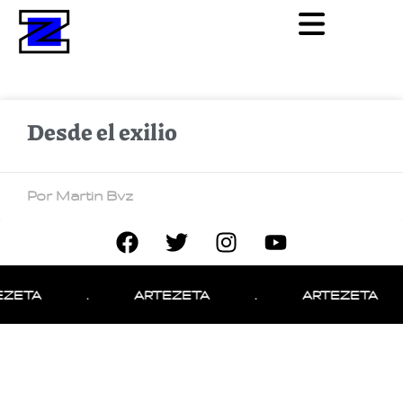
Desde el exilio
Por Martin Bvz
EZETA
.
ARTEZETA
.
ARTEZETA