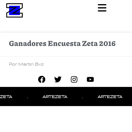
Ganadores Encuesta Zeta 2016
Por Martin Bvz
ZETA
.
ARTEZETA
.
ARTEZETA