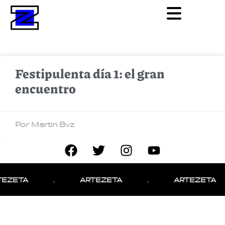
Festipulenta día 1: el gran
encuentro
Por Martin Bvz
TEZETA
.
ARTEZETA
.
ARTEZETA