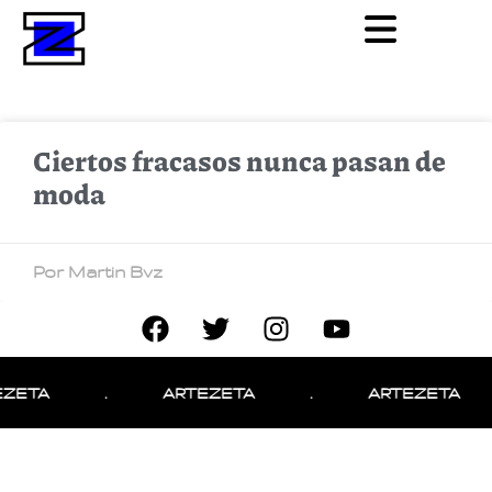
Ciertos fracasos nunca pasan de
moda
Por Martin Bvz
EZETA
.
ARTEZETA
.
ARTEZETA